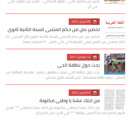
تعبير عن تنظيف الحي - الطور الابتدائي - تعبير عن تنظيف الحي
في أح…
09 فبراير 2022
تحضير نص من حكم المتنبي للسنة الثانية ثانوي
تحضير نص من حكم المتنبي للسنة الثانية ثانوي قال المتنبي: اذا
اتتك مذمتي من ناقص فهي الشهادة لي باني كامل . 1)-اكتشف معط…
14 نوفمبر 2017
بحث حول نظافة الحي
بحث حول نظافة الحي شباب ينظفون حيهم مقدمة النظافة من
الايمان ، عبارة طالما سمعناها ، لكن للأسف قليل منا من …
02 مارس 2022
من اجلك عشنا يا وطني مكتوبة
من اجلك عشنا يا وطني مكتوبة من اجلك عشنا يا وطني *** نفدي
بالروح اراضينا قد كنا الامس عمالقة *** في الحرب نذل اعادينا و…