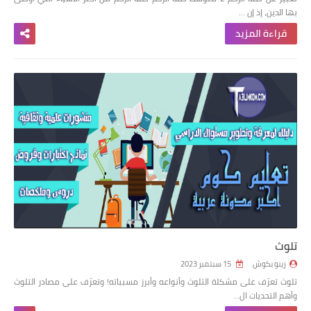
بها الدين، إذ إن …
قراءة المزيد
تلوث
زينو بكوش
15 سبتمبر 2023
تلوث تعرّف على مشكلة التلوث وأنواعه وأبرز مسبباته! وتعرّف على مصادر التلوث
وأهم التحديات ال…