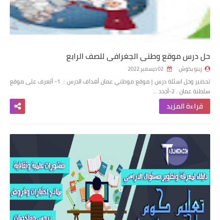
حل درس موقع وطني الجغرافي للصف الرابع
زينو بكوش
02 ديسمبر 2022
تحضير وحل اسئلة درس | موقع موطني عمان أهداف الدرس :: 1- أتعرف على موقع
سلطنة عمان . 2-أحدد …
قراءة المزيد